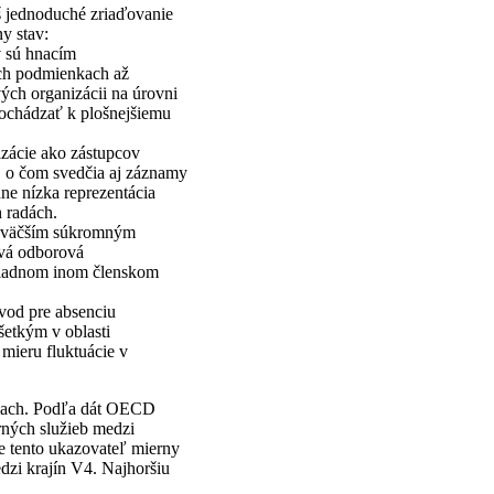
iš jednoduché zriaďovanie
y stav:
v sú hnacím
ych podmienkach až
ých organizácii na úrovni
dochádzať k plošnejšiemu
izácie ako zástupcov
, o čom svedčia aj záznamy
dne nízka reprezentácia
 radách.
najväčším súkromným
ová odborová
žiadnom inom členskom
vod pre absenciu
etkým v oblasti
 mieru fluktuácie v
íslach. Podľa dát OECD
rných služieb medzi
e tento ukazovateľ mierny
dzi krajín V4. Najhoršiu