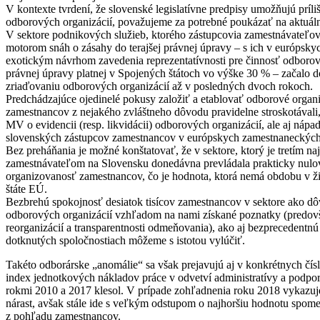
V kontexte tvrdení, že slovenské legislatívne predpisy umožňujú príl
odborových organizácií, považujeme za potrebné poukázať na aktuáln
V sektore podnikových služieb, ktorého zástupcovia zamestnávateľo
motorom snáh o zásahy do terajšej právnej úpravy – s ich v európsk
exotickým návrhom zavedenia reprezentatívnosti pre činnosť odborov
právnej úpravy platnej v Spojených štátoch vo výške 30 % – začalo 
zriaďovaniu odborových organizácií až v posledných dvoch rokoch.
Predchádzajúce ojedinelé pokusy založiť a etablovať odborové organ
zamestnancov z nejakého zvláštneho dôvodu pravidelne stroskotávali
MV o evidencii (resp. likvidácii) odborových organizácií, ale aj nápa
slovenských zástupcov zamestnancov v európskych zamestnaneckých
Bez preháňania je možné konštatovať, že v sektore, ktorý je tretím 
zamestnávateľom na Slovensku donedávna prevládala prakticky nul
organizovanosť zamestnancov, čo je hodnota, ktorá nemá obdobu v 
štáte EÚ.
Bezbrehú spokojnosť desiatok tisícov zamestnancov v sektore ako dô
odborových organizácií vzhľadom na nami získané poznatky (predovš
reorganizácií a transparentnosti odmeňovania), ako aj bezprecedentnú
dotknutých spoločnostiach môžeme s istotou vylúčiť.
Takéto odborárske „anomálie“ sa však prejavujú aj v konkrétnych č
index jednotkových nákladov práce v odvetví administratívy a podpo
rokmi 2010 a 2017 klesol. V prípade zohľadnenia roku 2018 vykazuj
nárast, avšak stále ide s veľkým odstupom o najhoršiu hodnotu spome
z pohľadu zamestnancov.