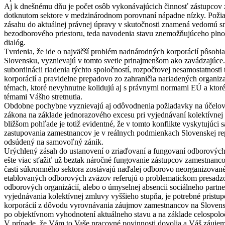
Aj k dnešnému dňu je počet osôb vykonávajúcich činnosť zástupcov
dotknutom sektore v medzinárodnom porovnaní nápadne nízky. Poži
zásahu do aktuálnej právnej úpravy v skutočnosti znamená vedomú s
bezodborového priestoru, teda navodenia stavu znemožňujúceho pln
dialóg.
Tvrdenia, že ide o najväčší problém nadnárodných korporácií pôsobia
Slovensku, vyznievajú v tomto svetle prinajmenšom ako zavádzajúce.
subordinácii riadenia týchto spoločností, rozpočtovej nesamostatnosti 
korporácií a pravidelne prepadovo zo zahraničia nariadených organi
témach, ktoré nevyhnutne kolidujú aj s právnymi normami EÚ a ktoré 
témami Vášho stretnutia.
Obdobne pochybne vyznievajú aj odôvodnenia požiadavky na účelo
zákona na základe jednorazového excesu pri vyjednávaní kolektívnej
bližšom pohľade je totiž evidentné, že v tomto konflikte vyskytujúci 
zastupovania zamestnancov je v reálnych podmienkach Slovenskej r
odsúdený na samovoľný zánik.
Urýchlený zásah do ustanovení o zriaďovaní a fungovaní odborových
ešte viac sťažiť už beztak náročné fungovanie zástupcov zamestnanco
časti súkromného sektora zostávajú naďalej odborovo neorganizované,
etablovaných odborových zväzov referujú o problematickom presadz
odborových organizácií, alebo o úmyselnej absencii sociálneho part
vyjednávania kolektívnej zmluvy vyššieho stupňa, je potrebné prist
korporácií z dôvodu vyrovnávania záujmov zamestnancov na Slovensk
po objektívnom vyhodnotení aktuálneho stavu a na základe celospoloč
V prípade, že Vám to Vaše pracovné povinnosti dovolia a Váš záujem