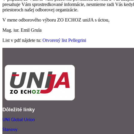
presahuje Vám sprostredkované informácie, nesmierne radi Vás kedy
priestoroch našej odborovej organizácie.
V mene odborového výboru ZO ECHOZ uniJA s úctou,
Mag. iur. Emil Grula
List v pdf nájdete tu:
Otvorený list Pellegrini
Dôležité linky
UNI Global Union
Stanovy