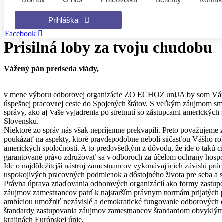
Prihláška
Facebook
Prisilná loby za tvoju chudobu
Vážený pán predseda vlády,
v mene výboru odborovej organizácie ZO ECHOZ uniJA by som Vám
úspešnej pracovnej ceste do Spojených štátov. S veľkým záujmom sm
správy, ako aj Vaše vyjadrenia po stretnutí so zástupcami amerických
Slovensku.
Niektoré zo správ nás však nepríjemne prekvapili. Preto považujeme
poukázať na aspekty, ktoré pravdepodobne neboli súčasťou Vášho ro
amerických spoločností. A to predovšetkým z dôvodu, že ide o takú ci
garantované právo združovať sa v odboroch za účelom ochrany hospo
Ide o najdôležitejší nástroj zamestnancov vykonávajúcich závislú prác
uspokojivých pracovných podmienok a dôstojného života pre seba a s
Právna úprava zriaďovania odborových organizácií ako formy zastu
záujmov zamestnancov patrí k najstarším právnym normám prijatých
ambíciou umožniť nezávislé a demokratické fungovanie odborových org
štandardy zastupovania záujmov zamestnancov štandardom obvyklým
krajinách Európskej únie.