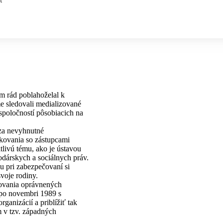
 rád poblahoželal k
e sledovali medializované
 spoločností pôsobiacich na
 za nevyhnutné
kovania so zástupcami
tlivú tému, ako je ústavou
dárskych a sociálnych práv.
u pri zabezpečovaní si
voje rodiny.
povania oprávnených
 po novembri 1989 s
anizácií a priblížiť tak
 v tzv. západných