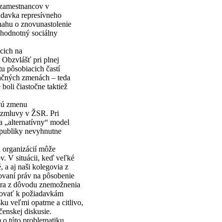
 zamestnancov v
adavka represívneho
nahu o znovunastolenie
ohodnotný sociálny
cich na
 Obzvlášť pri plnej
tu pôsobiacich častí
začných zmenách – teda
boli čiastočne taktiež
vú zmenu
 zmluvy v ŽSR. Pri
sa „alternatívny“ model
epubliky nevyhnutne
 organizácií môže
v. V situácii, keď veľké
 a aj naši kolegovia z
ovaní práv na pôsobenie
nera z dôvodu znemožnenia
upovať k požiadavkám
u veľmi opatrne a citlivo,
enskej diskusie.
 o túto problematiku