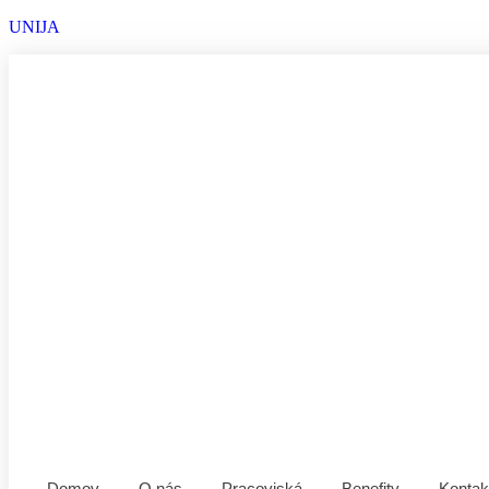
UNIJA
Domov
O nás
Pracoviská
Benefity
Kontak