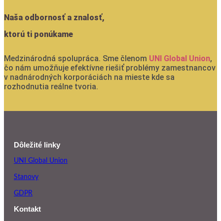
Naša odbornosť a znalosť,
ktorú ti ponúkame
Medzinárodná spolupráca. Sme členom
UNI Global Union
,
čo nám umožňuje efektívne riešiť problémy zamestnancov
v nadnárodných korporáciách na mieste kde sa
rozhodnutia reálne tvoria.
Dôležité linky
UNI Global Union
Stanovy
GDPR
Kontakt